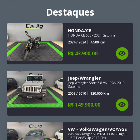
Destaques
HONDA/CB
HONDA CB 500F 2024 Gasolina
2024 / 2024
4.500
Km
R$
43.900,00
Jeep/Wrangler
Jeep Wrangler Sport 3.8 V6 199cv 2010
Gasolina
2009 / 2010
120.000
Km
R$
149.900,00
VW - VolksWagen/VOYAGE
VW - VolksWagen VOYAGE COMF/Highli.
1.6 T.Flex 8V 4p 2012 Flex