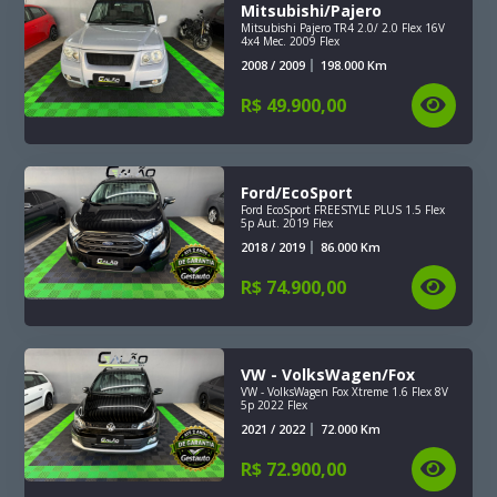
Mitsubishi/Pajero
Mitsubishi Pajero TR4 2.0/ 2.0 Flex 16V
4x4 Mec. 2009 Flex
2008 / 2009
198.000
Km
R$
49.900,00
Ford/EcoSport
Ford EcoSport FREESTYLE PLUS 1.5 Flex
5p Aut. 2019 Flex
2018 / 2019
86.000
Km
R$
74.900,00
VW - VolksWagen/Fox
VW - VolksWagen Fox Xtreme 1.6 Flex 8V
5p 2022 Flex
2021 / 2022
72.000
Km
R$
72.900,00